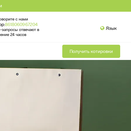
и
оворите с нами
pp:
8618060967204
Язык
с-запросы отвечают в
чение 24 часов
Получить котировки