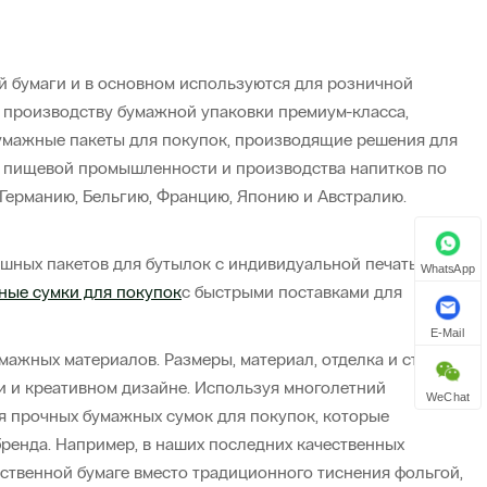
й бумаги и в основном используются для розничной
о производству бумажной упаковки премиум-класса,
бумажные пакеты для покупок, производящие решения для
ля пищевой промышленности и производства напитков по
ию, Германию, Бельгию, Францию, Японию и Австралию.
шных пакетов для бутылок с индивидуальной печатью. На
WhatsApp
ные сумки для покупок
с быстрыми поставками для
E-Mail
ажных материалов. Размеры, материал, отделка и стиль
и и креативном дизайне. Используя многолетний
WeChat
я прочных бумажных сумок для покупок, которые
енда. Например, в наших последних качественных
ственной бумаге вместо традиционного тиснения фольгой,