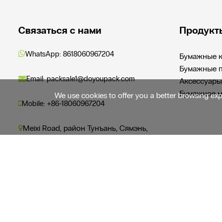
Связаться с нами
Продукт
WhatsApp:
8618060967204
Бумажные 
Бумажные 
Email: packsale1@doyoupack.com
Аксессуары
Бумажное м
We use cookies to offer you a better browsing exper
Mobile: +86-18060967204
Meixi Road, район Тунъань, Сямэнь,
Китай
Copyright © 2026 Xiamen Doyoupacks Packaging Co., Ltd