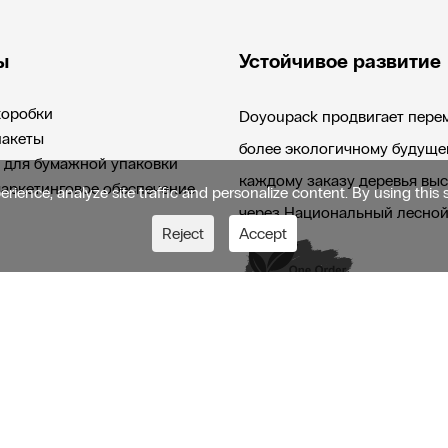
ы
Устойчивое развитие
коробки
Doyoupack продвигает пере
пакеты
более экологичному будуще
 для бумажной упаковки
каждому заказу деревья вы
аркетинговое обеспечение
ience, analyze site traffic and personalize content. By using this 
через Национальный лесной
Reject
Accept
. Все права защищены.