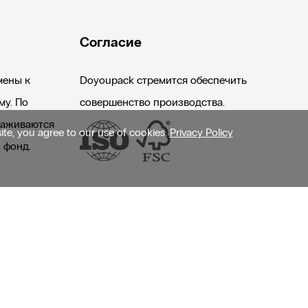
Согласие
мены к
Doyoupack стремится обеспечить
му. По
совершенство производства.
саживаются
site, you agree to our use of cookies.
Privacy Policy
 фонд.
Sitemap
RSS
XML
Privacy Policy