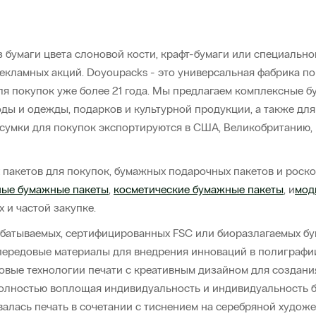
 бумаги цвета слоновой кости, крафт-бумаги или специально
екламных акций. Doyoupacks - это универсальная фабрика п
я покупок уже более 21 года. Мы предлагаем комплексные 
моды и одежды, подарков и культурной продукции, а также д
е сумки для покупок экспортируются в США, Великобритан
пакетов для покупок, бумажных подарочных пакетов и роско
ые бумажные пакеты
,
косметические бумажные пакеты
, и
мод
 ​​частой закупке.
батываемых, сертифицированных FSC или биоразлагаемых бум
передовые материалы для внедрения инноваций в полиграфи
овые технологии печати с креативным дизайном для создани
олностью воплощая индивидуальность и индивидуальность бр
алась печать в сочетании с тиснением на серебряной художе