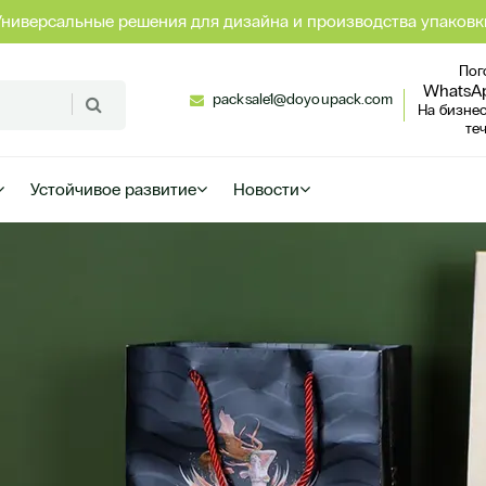
Универсальные решения для дизайна и производства упаковк
Пог
WhatsA
packsale1@doyoupack.com
На бизне
те
Устойчивое развитие
Новости