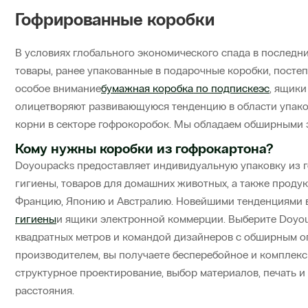
Гофрированные коробки
В условиях глобального экономического спада в последн
товары, ранее упакованные в подарочные коробки, посте
особое внимание
бумажная коробка по подписке
эс
, ящик
олицетворяют развивающуюся тенденцию в области упаков
корни в секторе гофрокоробок. Мы обладаем обширными з
Кому нужны коробки из гофрокартона?
Doyoupacks предоставляет индивидуальную упаковку из г
гигиены, товаров для домашних животных, а также продукт
Францию, Японию и Австралию. Новейшими тенденциями в
гигиены
и ящики электронной коммерции. Выберите Doyou
квадратных метров и командой дизайнеров с обширным оп
производителем, вы получаете бесперебойное и комплекс
структурное проектирование, выбор материалов, печать и
расстояния.