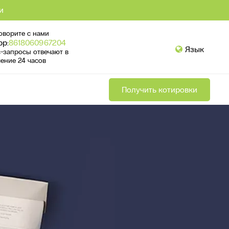
и
оворите с нами
pp:
8618060967204
Язык
с-запросы отвечают в
чение 24 часов
Получить котировки