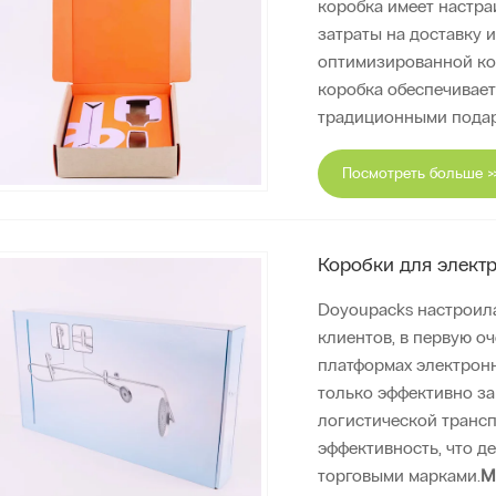
коробка имеет настра
затраты на доставку 
оптимизированной ко
коробка обеспечивает
традиционными пода
Посмотреть больше >
Коробки для элект
Doyoupacks настроил
клиентов, в первую о
платформах электронн
только эффективно з
логистической транс
эффективность, что д
торговыми марками.
М