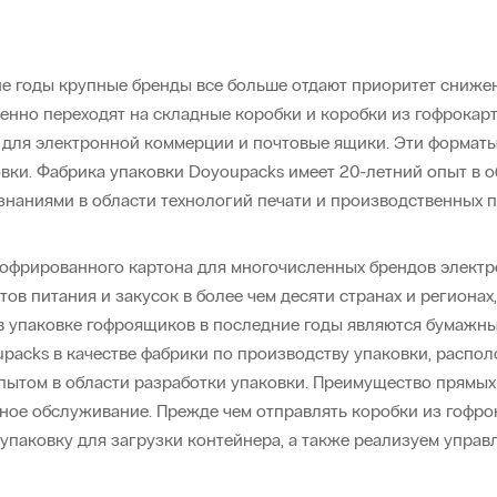
ие годы крупные бренды все больше отдают приоритет сниже
пенно переходят на складные коробки и коробки из гофрокар
и для электронной коммерции и почтовые ящики. Эти формат
ки. Фабрика упаковки Doyoupacks имеет 20-летний опыт в об
наниями в области технологий печати и производственных п
офрированного картона для многочисленных брендов электр
ов питания и закусок в более чем десяти странах и регионах
 упаковке гофроящиков в последние годы являются бумажны
packs в качестве фабрики по производству упаковки, распол
ытом в области разработки упаковки. Преимущество прямых 
ное обслуживание. Прежде чем отправлять коробки из гофро
 упаковку для загрузки контейнера, а также реализуем упра