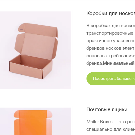
Коробки для носко
В коробках для носко
транспортировочные 
практичное упаковоч
брендов носков элект
основных требования:
бренда.
Минимальный з
Посмотреть больше >
Почтовые ящики
Mailer Boxes — это р
специально для клиен