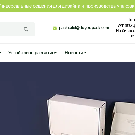
Универсальные решения для дизайна и производства упаковк
Пог
WhatsA
packsale1@doyoupack.com
На бизне
те
Устойчивое развитие
Новости